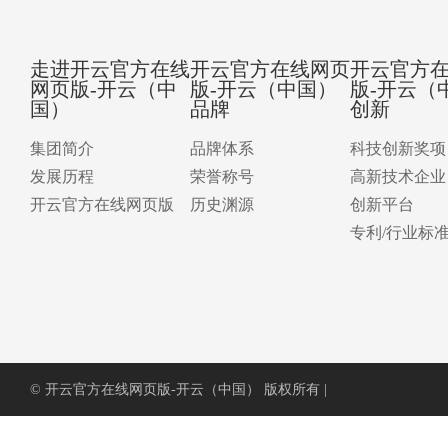
走进开云官方在线
开云官方在线网页
开云官方
网页版-开云（中
版-开云（中国）
版-开云（
国）
品牌
创新
集团简介
品牌体系
科技创新奖项
发展历程
荣誉称号
高新技术企业
开云官方在线网页版
历史渊源
创新平台
专利/行业标
© 开云官方在线网页版-开云（中国） 版权所有 |