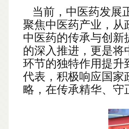
当前，中医药发展
聚焦中医药产业，从
中医药的传承与创新
的深入推进，更是将
环节的独特作用提升
代表，积极响应国家
略，在传承精华、守