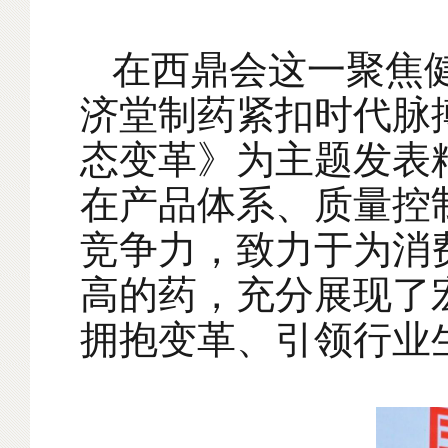
在西鼎会这一聚焦
济堂制药紧扣时代脉
态变革》为主题发表
在产品体系、质量控
竞争力，致力于为消
高的药，充分展现了
拥抱变革、引领行业