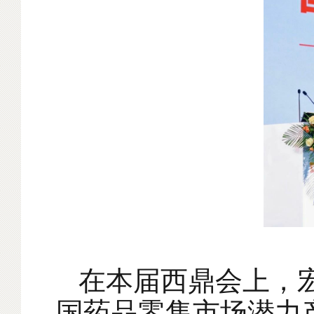
在本届西鼎会上，宏济
国药品零售市场潜力