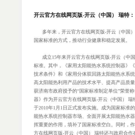
开云官方在线网页版-开云（中国） 瑞特： 
多年来，开云官方在线网页版-开云（中国）
国家标准的方式，推动行业健康和稳定发展。
成立15年来开云官方在线网页版-开云（中国）
标准。其中，《家用太阳能热水系统控制器》《
技术条件》和《家用分体双回路太阳能热水系统
高太阳能热利用产品的技术水平、提高产品质量
获济南市政府授予的“国家标准制定单位”荣誉
器》作为开云官方在线网页版-开云（中国） 
于2010年1月1日正式发布实施。成为国家标
能热水系统控制器市场、全面开展太阳能热水器
挥重要的作用，填补了国家标准空白。同时，作
方在线网页版-开云（中国） 瑞特还与政府合