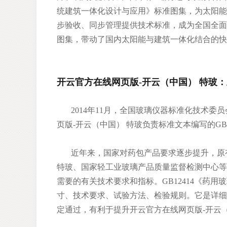
统建筑一体化设计与应用》标准图集，为太阳能
步验收、同步管理提供技术标准，成为全国全面
图集，带动了国内太阳能与建筑一体化结合的快
开云官方在线网页版-开云（中国） 特玻
2014年11月，全国玻璃仪器标准化技术委
页版-开云（中国） 特玻负责标准文本编写的GB 
近年来，国家对药包产品要求逐步提升，原有的GB
特玻、国家轻工业玻璃产品质量监督检测中心等
需要的有关技术要求和指标。GB12414《
寸、技术要求、试验方法、检验规则。它是详细
定通过，有利于提升开云官方在线网页版-开云