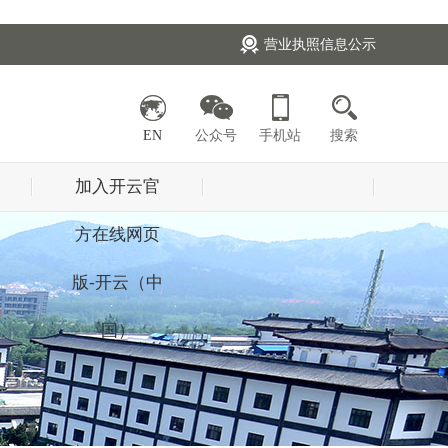
营业执照信息公示
EN
公众号
手机站
搜索
加入开云官
方在线网页
版-开云（中
国）