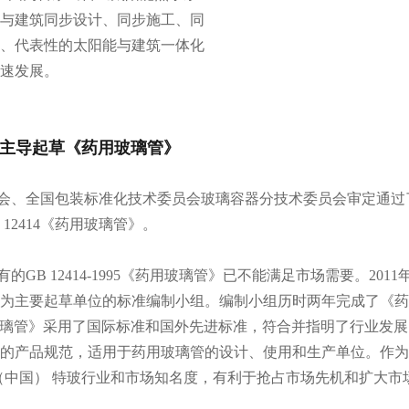
与建筑同步设计、同步施工、同
、代表性的太阳能与建筑一体化
速发展。
：主导起草《药用玻璃管》
员会、全国包装标准化技术委员会玻璃容器分技术委员会审定通
12414《药用玻璃管》。
 12414-1995《药用玻璃管》已不能满足市场需要。201
为主要起草单位的标准编制小组。编制小组历时两年完成了《药
药用玻璃管》采用了国际标准和国外先进标准，符合并指明了行业发
的产品规范，适用于药用玻璃管的设计、使用和生产单位。作为主起
（中国） 特玻行业和市场知名度，有利于抢占市场先机和扩大市