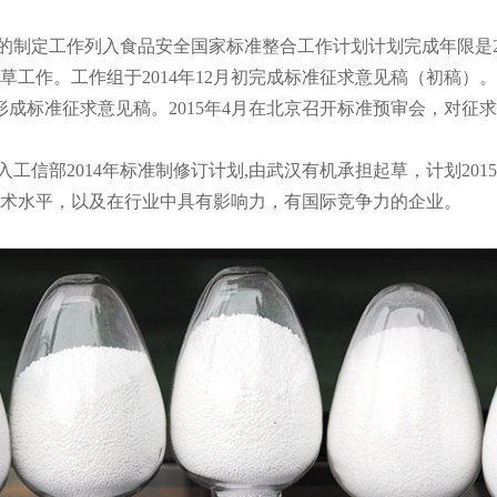
定工作列入食品安全国家标准整合工作计划计划完成年限是20
草工作。工作组于2014年12月初完成标准征求意见稿（初稿）
月形成标准征求意见稿。2015年4月在北京召开标准预审会，对
信部2014年标准制修订计划,由武汉有机承担起草，计划201
术水平，以及在行业中具有影响力，有国际竞争力的企业。