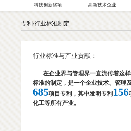
科技创新奖项
高新技术企业
专利/行业标准制定
行业标准与产业贡献：
在企业界与管理界一直流传着这样
标准
的制定，
是
一
个企业技术、管理及
685
156
项目专利，其中发明专利
化工等所有产业。