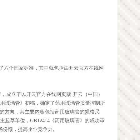
过了六个国家标准，其中就包括由开云官方在线网
1年，成立了以开云官方在线网页版-开云（中国）
用玻璃管》初稿，确定了药用玻璃管质量控制所
展的方向，其主要内容包括药用玻璃管的规格尺
草单位，GB12414《药用玻璃管》的成功审
场份额，提高企业竞争力。