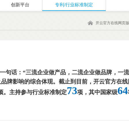
创新平台
专利/行业标准制定
开云官方在线网页
一句话：“三流企业做产品，二流企业做品牌，一流
品牌影响的综合体现。截止到目前，开云官方在线网
73
64
项。主持参与行业标准制定
项，其中国家级