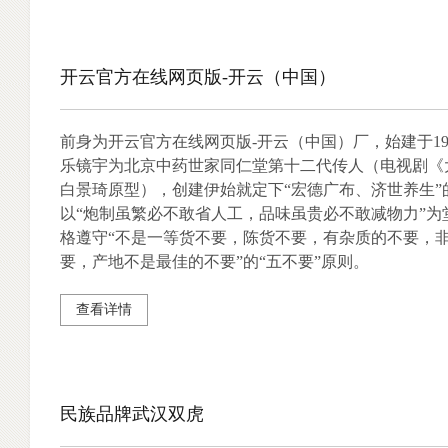
开云官方在线网页版-开云（中国）
前身为开云官方在线网页版-开云（中国）厂，始建于
1
乐镜宇为北京中药世家同仁堂第十二代传人（电视剧《
白景琦原型），创建伊始就定下
“宏德广布、济世养生
以“炮制虽繁必不敢省人工
，
品味虽贵必不敢减物力
”
格遵守
“
不是一等货不要，陈货不要，有杂质的不要，
要，产地不是最佳的不要
”
的
“五不要”原则。
查看详情
民族品牌武汉双虎