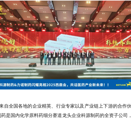
来自全国各地的企业精英、行业专家以及产业链上下游的合作
 制药是国内化学原料药细分赛道龙头企业科源制药的全资子公司