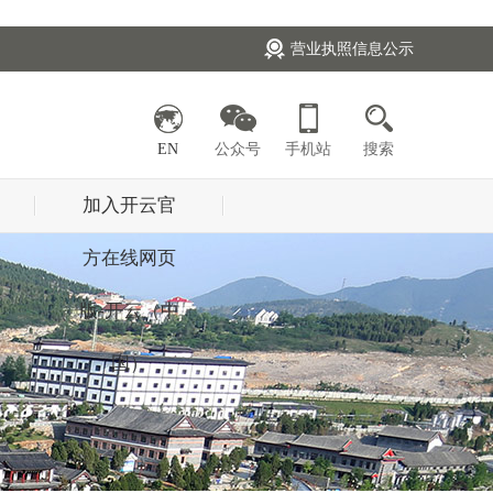
营业执照信息公示
EN
公众号
手机站
搜索
加入开云官
方在线网页
版-开云（中
国）