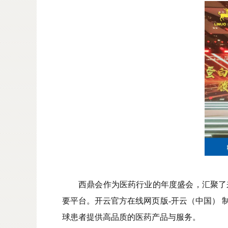
西鼎会作为医药行业的年度盛会，汇聚了
要平台。开云官方在线网页版-开云（中国）
球患者提供高品质的医药产品与服务。