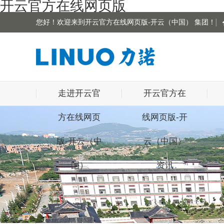
开云官方在线网页版
您好！欢迎来到开云官方在线网页版-开云（中国） 集团！
走进开云官
开云官方在
方在线网页
线网页版-开
版-开云（中
云（中国）
国）
资讯