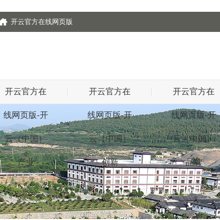
开云官方在线网页版
开云官方在
开云官方在
开云官方在
线网页版-开
线网页版-开
线网页版-开
云（中国）
云（中国）
云（中国）
产业
创新
品牌