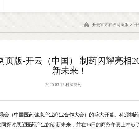
开云官方在线网页版
>
开
页版-开云（中国） 制药闪耀亮相2
新未来！
2025.03.17 科源制药
西鼎会（中国医药健康产业商业合作大会）的盛大开幕。科源制药（股
共同探讨展望医药产业的崭新未来，并在16日的商务午宴上奉