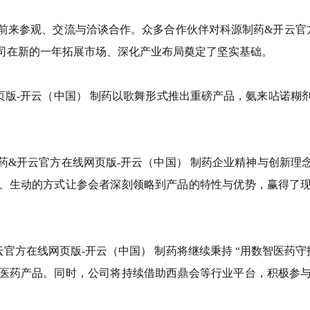
前来参观、交流与洽谈合作。众多合作伙伴对科源制药
&开云官
司在新的一年拓展市场、深化产业布局奠定了坚实基础。
页版-开云（中国） 制药以歌舞形式推出重磅产品，氨来呫诺糊
药
&开云官方在线网页版-开云（中国） 制药企业精神与创新理
、生动的方式让参会者深刻领略到产品的特性与优势，赢得了
云官方在线网页版-开云（中国） 制药将继续秉持 “用数智医药
医药产品。同时，公司将持续借助西鼎会等行业平台，积极参
。