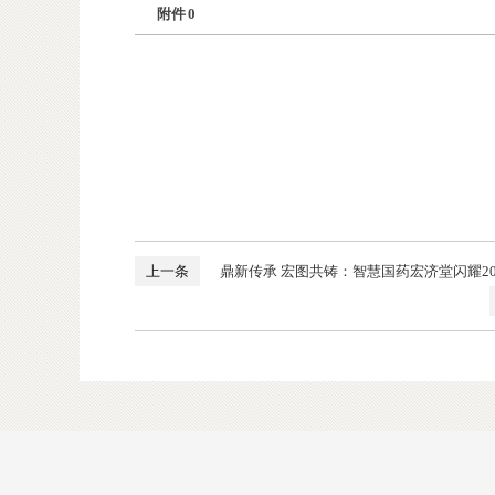
附件
0
上一条
鼎新传承 宏图共铸：智慧国药宏济堂闪耀20