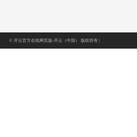
© 开云官方在线网页版-开云（中国） 版权所有 |