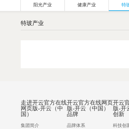
阳光产业
健康产业
特
特玻产业
走进开云官方在线
开云官方在线网页
开云
网页版-开云（中
版-开云（中国）
版-开
国）
品牌
创新
集团简介
品牌体系
科技创