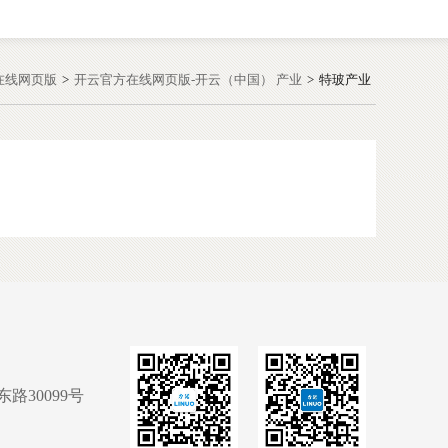
在线网页版
>
开云官方在线网页版-开云（中国） 产业
>
特玻产业
路30099号