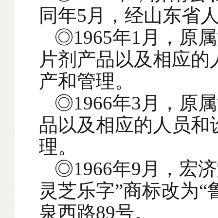
同年5月，经山东省
◎1965年1月，
片剂产品以及相应的
产和管理。
◎1966年3月，
品以及相应的人员和
理。
◎1966年9月，
灵芝乐字”商标改为“
泉西路89号。