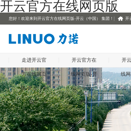
开云官方在线网页版
您好！欢迎来到开云官方在线网页版-开云（中国） 集团！
开
走进开云官
开云官方在
开
方在线网页
线网页版-开
线网
版-开云（中
云（中国）
云
国）
资讯