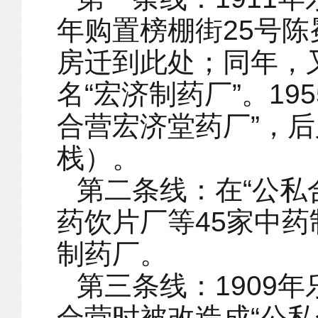
年购置榜棚街25号
房迁到此处；同年，
名“宏济制药厂”。19
合营宏济堂药厂”，后
栈）。
第二条线：在“公私
药饮片厂等45家中
制药厂。
第三条线：1909
合营时被改造成“公私