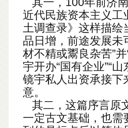
其一，100年前济
近代民族资本主义工业
土调查录》这样描绘
品日增，前途发展未可
材不精或鬻良杂苦”并
宇开办“国有企业”“
镜宇私人出资承接下
意。
其二，这篇序言原
一定古文基础，也需