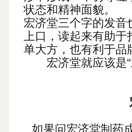
状态和精神面貌。
宏济堂三个字的发音
上口，读起来有助于
单大方，也有利于品
宏济堂就应该是“
如果问宏济堂制药成