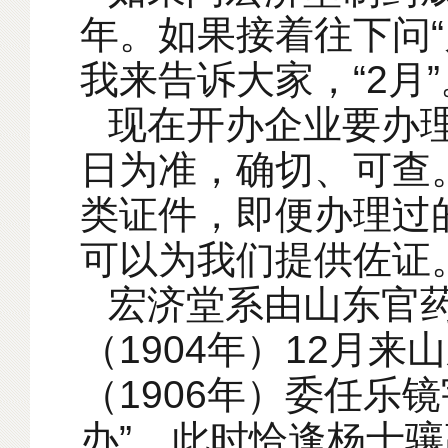
年。如果接着往下问
我来告诉大家，“2月”
现在开办企业要办
日为准，确切、可查
类证件，即便办理过
可以为我们提供佐证
宏济堂系由山东官药
（1904年）12月
（1906年）委任乐
办”，此时恰逢杨士