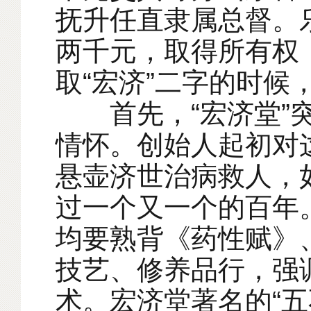
抚升任直隶属总督。
两千元，取得所有权
取“宏济”二字的时
首先，“宏济堂”突
情怀。创始人起初对
悬壶济世治病救人，
过一个又一个的百年
均要熟背《药性赋》
技艺、修养品行，强
术。宏济堂著名的“五