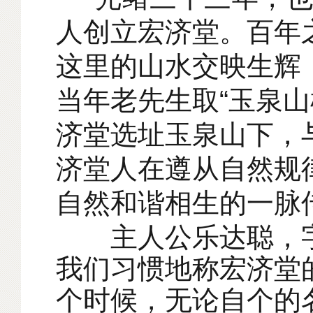
人创立宏济堂。百年
这里的山水交映生辉
当年老先生取“玉泉
济堂选址玉泉山下，
济堂人在遵从自然规
自然和谐相生的一脉
主人公乐达聪，字
我们习惯地称宏济堂
个时候，无论自个的