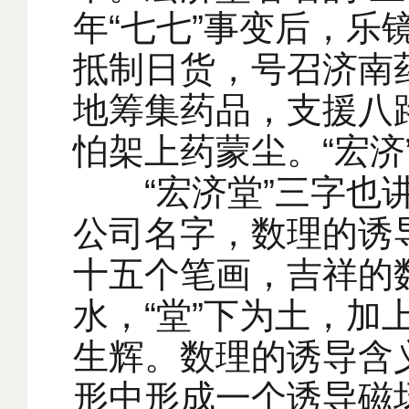
年“七七”事变后，
抵制日货，号召济南
地筹集药品，支援八
怕架上药蒙尘。“宏济
“宏济堂”三字也讲
公司名字，数理的诱
十五个笔画，吉祥的数
水，“堂”下为土，加
生辉。数理的诱导含
形中形成一个诱导磁