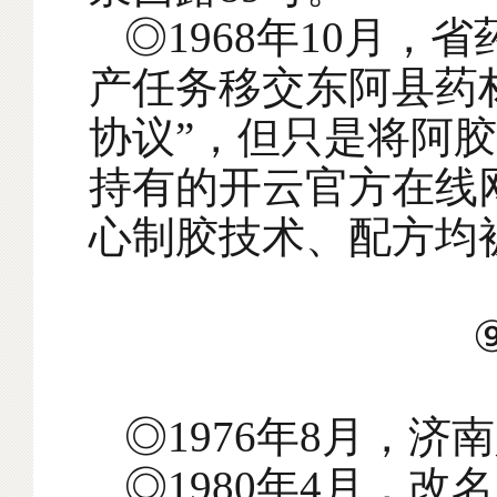
◎1968年10月
产任务移交东阿县药材
协议”，但只是将阿
持有的开云官方在线
心制胶技术、配方均
◎1976年8月，
◎1980年4月，