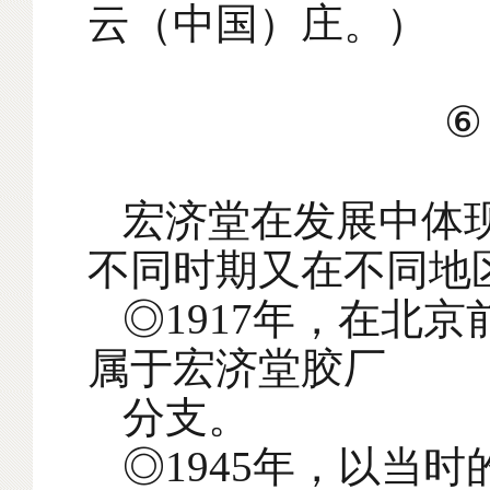
云（中国）庄。）
宏济堂在发展中体
不同时期又在不同地
◎1917年，在北
属于宏济堂胶厂
分支。
◎1945年，以当