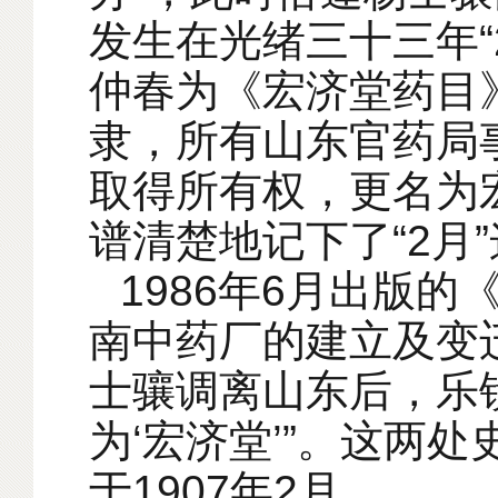
发生在光绪三十三年“
仲春为《宏济堂药目
隶，所有山东官药局
取得所有权，更名为
谱清楚地记下了“2月
1986年6月出版
南中药厂的建立及变迁
士骧调离山东后，乐
为‘宏济堂’”。这两
于1907年2月。