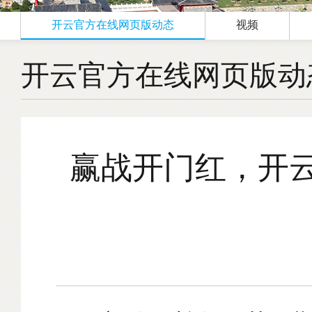
开云官方在线网页版动态
视频
开云官方在线网页版动
赢战开门红，开云