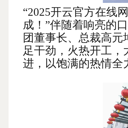
“2025开云官方在
成！”伴随着响亮的口
团董事长、总裁高元
足干劲，火热开工，
进，以饱满的热情全