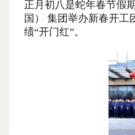
正月初八是蛇年春节假期
国） 集团举办新春开工
绩“开门红”。