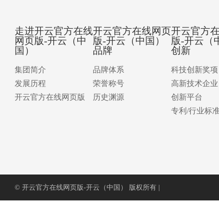
走进开云官方在线
开云官方在线网页
开云官方
网页版-开云（中
版-开云（中国）
版-开云（
国）
品牌
创新
集团简介
品牌体系
科技创新奖项
发展历程
荣誉称号
高新技术企业
开云官方在线网页版
历史渊源
创新平台
专利/行业标
© 开云官方在线网页版-开云（中国） 版权所有 |