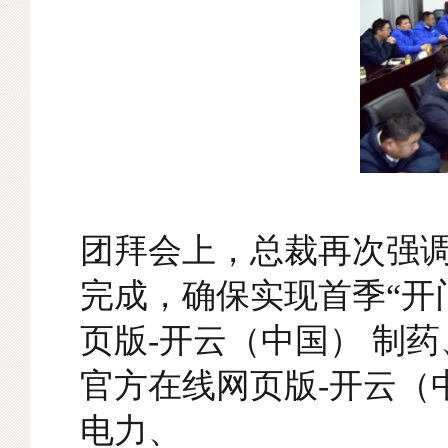
团拜会上，总裁再次强
完成，确保实现首季“开
页版-开云（中国） 制
官方在线网页版-开云（
电力、