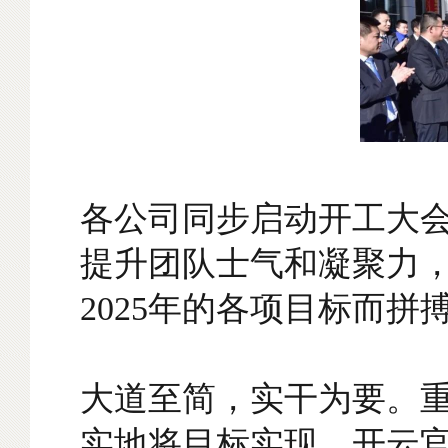
各公司同步启动开工大
提升团队士气和凝聚力
2025年的各项目标而拼
大道至简，实干为要。
实地将目标实现。开云官