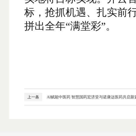
标，抢抓机遇、扎实前
拼出全年“满堂彩”。
上一条
AI赋能中医药 智慧国药宏济堂与诺康达医药共启新